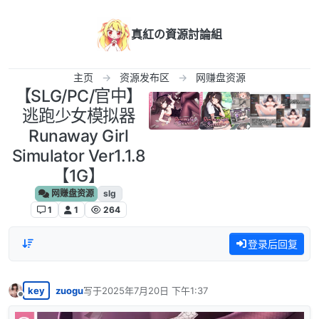
跳转至内容
真紅の資源討論組
主页
资源发布区
网赚盘资源
【SLG/PC/官中】
逃跑少女模拟器
Runaway Girl
Simulator Ver1.1.8
【1G】
网赚盘资源
slg
1
1
264
登录后回复
key
zuogu
写于
2025年7月20日 下午1:37
最后由 编辑
离线