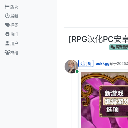
跳转至内容
版块
最新
标签
热门
[RPG汉化PC安卓]
用户
网赚盘
群组
近月厨
ookkgg
写于
2025
最后由 编
在线