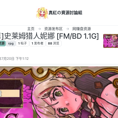
真紅の資源討論組
主页
资源发布区
网赚盘资源
史莱姆猎人妮娜 [FM/BD 1.1G]
资源
rpg
1
帖子
1
发布者
88
浏览
年7月20日 下午1:12
辑