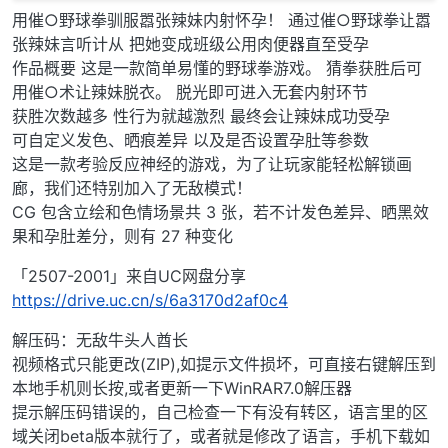
用催○野球拳驯服嚣张辣妹内射怀孕！ 通过催○野球拳让嚣
张辣妹言听计从 把她变成班级公用肉便器直至受孕
作品概要 这是一款简单易懂的野球拳游戏。 猜拳获胜后可
用催○术让辣妹脱衣。 脱光即可进入无套内射环节
获胜次数越多 性行为就越激烈 最终会让辣妹成功受孕
可自定义发色、晒痕差异 以及是否设置孕肚等参数
这是一款考验反应神经的游戏，为了让玩家能轻松解锁画
廊，我们还特别加入了无敌模式！
CG 包含立绘和色情场景共 3 张，若不计发色差异、晒黑效
果和孕肚差分，则有 27 种变化
「2507-2001」来自UC网盘分享
https://drive.uc.cn/s/6a3170d2af0c4
解压码：无敌牛头人酋长
视频格式只能更改(ZIP),如提示文件损坏，可直接右键解压到
本地手机则长按,或者更新一下WinRAR7.0解压器
提示解压码错误的，自己检查一下有没有转区，语言里的区
域关闭beta版本就行了，或者就是修改了语言，手机下载如