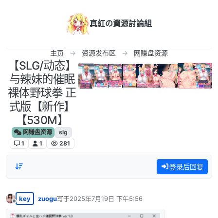
跳转至内容
真紅の資源討論組
主页
资源发布区
网赚盘资源
【SLG/动态】
与辣妹的催眠
裸体野球拳 正
式版【新作】
【530M】
网赚盘资源
slg
1
1
281
登录后回复
key
zuogu
写于
2025年7月19日 下午5:56
最后由 编辑
离线