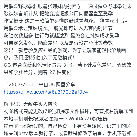
用催○野球拳驯服嚣张辣妹内射怀孕！ 通过催○野球拳让嚣
张辣妹言听计从 把她变成班级公用肉便器直至受孕
作品概要 这是一款简单易懂的野球拳游戏。 猜拳获胜后可
用催○术让辣妹脱衣。 脱光即可进入无套内射环节
获胜次数越多 性行为就越激烈 最终会让辣妹成功受孕
可自定义发色、晒痕差异 以及是否设置孕肚等参数
这是一款考验反应神经的游戏，为了让玩家能轻松解锁画
廊，我们还特别加入了无敌模式！
CG 包含立绘和色情场景共 3 张，若不计发色差异、晒黑效
果和孕肚差分，则有 27 种变化
「2507-2001」来自UC网盘分享
https://drive.uc.cn/s/6a3170d2af0c4
解压码：无敌牛头人酋长
视频格式只能更改(ZIP),如提示文件损坏，可直接右键解压到
本地手机则长按,或者更新一下WinRAR7.0解压器
提示解压码错误的，自己检查一下有没有转区，语言里的区
域关闭beta版本就行了，或者就是修改了语言，手机下载如