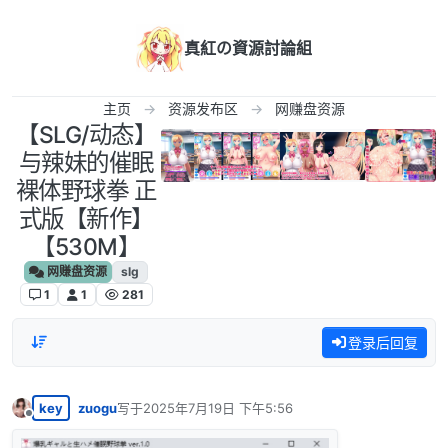
跳转至内容
真紅の資源討論組
主页
资源发布区
网赚盘资源
【SLG/动态】
与辣妹的催眠
裸体野球拳 正
式版【新作】
【530M】
网赚盘资源
slg
1
1
281
登录后回复
key
zuogu
写于
2025年7月19日 下午5:56
最后由 编辑
离线