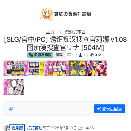
跳转至内容
真紅の資源討論組
主页
资源发布区
[SLG/官中/PC] 诱饵痴汉搜查官莉娜 v1.08
囮痴漢捜査官リナ [504M]
资源发布区
游戏
1
1
312
登录后回复
近月厨
打打酱油
写于
2025年7月19日 上午4:36
最后由 编辑