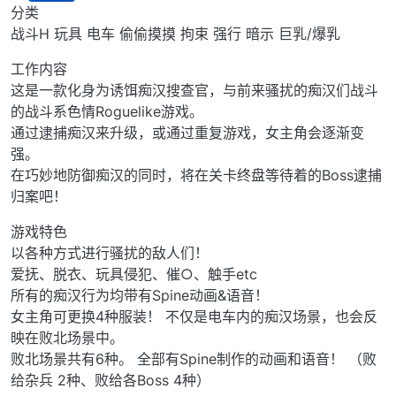
离线
分类
战斗H 玩具 电车 偷偷摸摸 拘束 强行 暗示 巨乳/爆乳
工作内容
这是一款化身为诱饵痴汉搜查官，与前来骚扰的痴汉们战斗
的战斗系色情Roguelike游戏。
通过逮捕痴汉来升级，或通过重复游戏，女主角会逐渐变
强。
在巧妙地防御痴汉的同时，将在关卡终盘等待着的Boss逮捕
归案吧！
游戏特色
以各种方式进行骚扰的敌人们！
爱抚、脱衣、玩具侵犯、催○、触手etc
所有的痴汉行为均带有Spine动画&语音！
女主角可更换4种服装！ 不仅是电车内的痴汉场景，也会反
映在败北场景中。
败北场景共有6种。 全部有Spine制作的动画和语音！ （败
给杂兵 2种、败给各Boss 4种）