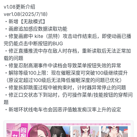
v1.08更新介绍
ver1.08(2025/7/18)
・新增【无敌模式】
・画廊追加感应数据读取功能
・修复画廊中 kite（凯特）攻击动作结束后，即使动画已播
完仍能点击中断按钮的BUG
・修正直播推流中存在敌人时存档，重新读取后无法正常加
载的问题
・修复忍耐高潮事件中读档会导致菜单按钮失效的异常
・解除等级100上限：现在催眠深度可突破100级继续提升
（原设定超过100级后无法降低催眠深度的问题已优化）
・修复拆卸跳蛋过程中被拘束时，计时器异常停止的问题
・修正口交状态下到站时，仍可操作菜单/技能按钮的穿帮问
题
・新增环状线电车也会因恶评值触发痴汉率上升的设定