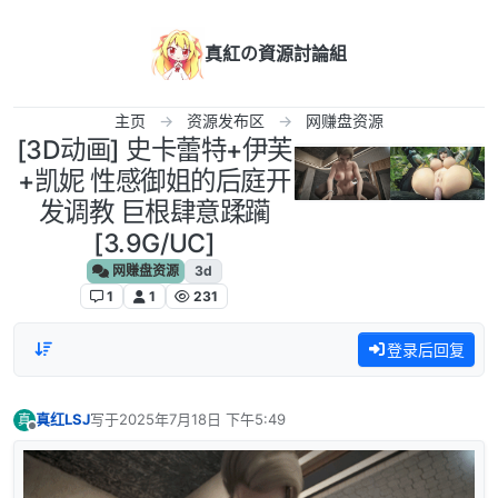
跳转至内容
真紅の資源討論組
主页
资源发布区
网赚盘资源
[3D动画] 史卡蕾特+伊芙
+凯妮 性感御姐的后庭开
发调教 巨根肆意蹂躏
[3.9G/UC]
网赚盘资源
3d
1
1
231
登录后回复
真红LSJ
写于
2025年7月18日 下午5:49
真
最后由 编辑
离线