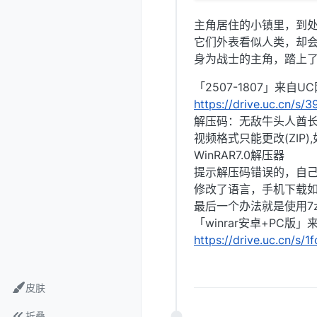
主角居住的小镇里，到处
它们外表看似人类，却
身为战士的主角，踏上
「2507-1807」来自U
https://drive.uc.cn/s
解压码：无敌牛头人酋
视频格式只能更改(ZIP
WinRAR7.0解压器
提示解压码错误的，自己
修改了语言，手机下载
最后一个办法就是使用7z
「winrar安卓+PC版
https://drive.uc.cn/s/
皮肤
折叠