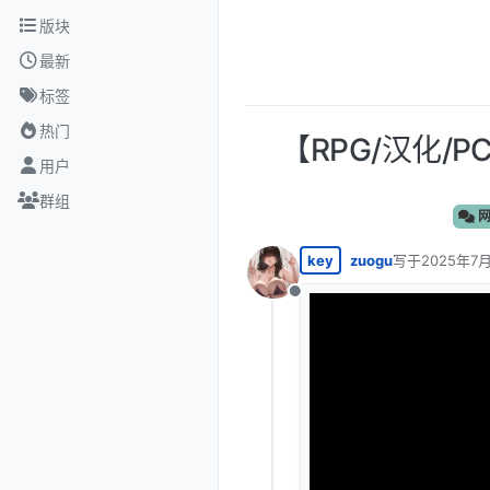
跳转至内容
版块
最新
标签
热门
【RPG/汉化/P
用户
群组
网
key
zuogu
写于
2025年7月
最后由 编辑
离线