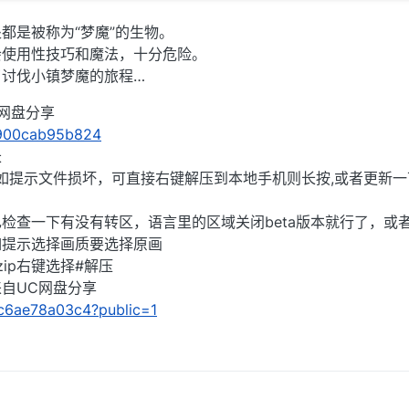
都是被称为“梦魔”的生物。
会使用性技巧和魔法，十分危险。
了讨伐小镇梦魔的旅程…
C网盘分享
/3900cab95b824
长
),如提示文件损坏，可直接右键解压到本地手机则长按,或者更新一
检查一下有没有转区，语言里的区域关闭beta版本就行了，或
如提示选择画质要选择原画
ip右键选择#解压
」来自UC网盘分享
1fc6ae78a03c4?public=1