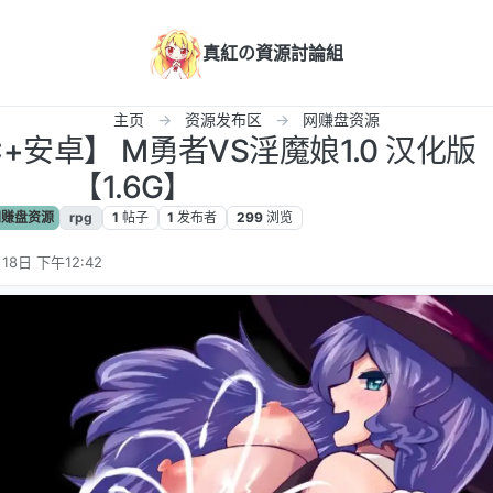
真紅の資源討論組
主页
资源发布区
网赚盘资源
C+安卓】 M勇者VS淫魔娘1.0 汉化版
【1.6G】
赚盘资源
rpg
1
帖子
1
发布者
299
浏览
18日 下午12:42