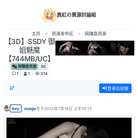
跳转至内容
真紅の資源討論組
主页
资源发布区
网赚盘资源
【3D】SSDY 御
姐魅魔
【744MB/UC】
网赚盘资源
3d
1
1
214
登录后回复
key
zuogu
写于
2025年7月18日 上午10:13
最后由 编辑
离线