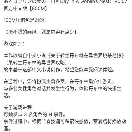
あるゴブリンの巣の一日A Day In A Goblin’s Nest）V0.07
官方中文版【800M】
100M压缩包是对的！
【挺不错的画风，就是内容有点少】
游戏简介：
本作改编自中文小说《关于转生哥布林在异世界烧杀劫掠》
（某转生哥布林的异世界攻略）。
故事基于这部中文小说创作，希望您能享受阅读体验。
在游戏中，您将扮演主角多罗，在哥布林巢穴中游走，
与多名女性角色对话并发生性行为，体验哥布林的快乐生
活。
关于游戏进程
可触发与 3 名角色的 H 事件。
事件过程中，根据节奏按键可积累快感值，蓄满后将播放动
画。