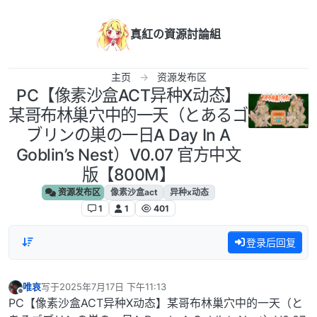
跳转至内容
真紅の資源討論組
主页
资源发布区
PC【像素沙盒ACT异种X动态】
某哥布林巢穴中的一天（とあるゴ
ブリンの巣の一日A Day In A
Goblin’s Nest）V0.07 官方中文
版【800M】
资源发布区
像素沙盒act
异种x动态
1
1
401
登录后回复
唯哀
写于
2025年7月17日 下午11:13
最后由 编辑
离线
PC【像素沙盒ACT异种X动态】某哥布林巢穴中的一天（と