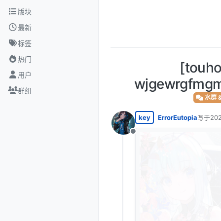
跳转至内容
版块
最新
标签
热门
[touh
用户
wjgewrgfmgmn
群组
水群 
key
ErrorEutopia
写于
20
最后由 Er
离线