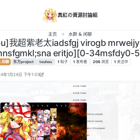
真紅の資源討論組
主页
水群 & 闲聊
ou]我超紫老太iadsfgj virogb mrweijy
sfgmkl;sna eritjo][0-34msfdy0-5
& 闲聊
东方project
touhou
1
帖子
1
发布者
206
浏览
1
关注中
24年1月24日 下午1:03
rorEutopia 编辑
2024年1月24日 上午7:03