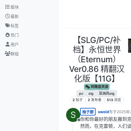
跳转至内容
版块
最新
标签
热门
【SLG/PC/补
用户
档】永恒世界
群组
（Eternum）
Ver0.86 精翻汉
化版【11G】
网赚盘资源
pc
slg
亚洲风slg
2
帖子
2
发布者
513
浏览
柚子厨
swold
写于
2025年
S
最后由 编辑
你和你最好的朋友搬到
离线
然而，在克雷顿，人们