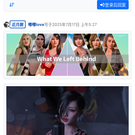
登录后回复
近月厨
嘟嘟love
写于
2025年7月17日 上午5:27
最后由 编辑
离线