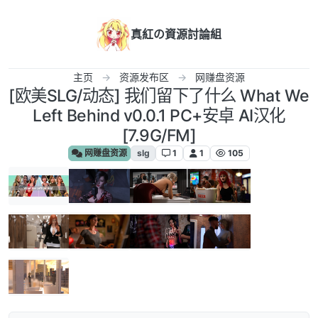
跳转至内容
真紅の資源討論組
主页
资源发布区
网赚盘资源
[欧美SLG/动态] 我们留下了什么 What We
Left Behind v0.0.1 PC+安卓 AI汉化
[7.9G/FM]
网赚盘资源
slg
1
1
105