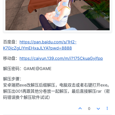
百度盘：
https://pan.baidu.com/s/1H2-
K70jcZgLIYmEHxaJLYA?pwd=8888
移动盘：
https://caiyun.139.com/m/i?175CkuaGyjfpp
解压密码：GAME@GAME
解压步骤：
安卓端把exe改解压后缀解压，电脑双击或者右键打开exe。
解压出001再跟其他分卷放一起解压，最后直接解压rar（密
码错误换个解压软件试试）
0