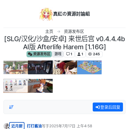
跳转至内容
真紅の資源討論組
主页
资源发布区
[SLG/汉化/沙盒/安卓] 来世后宫 v0.4.4.4b
AI版 Afterlife Harem [1.16G]
资源发布区
游戏
1
1
245
登录后回复
近月厨
打打酱油
写于
2025年7月17日 上午4:58
最后由 编辑