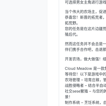
可选择男女主角进行游
当个伟大的农场主，促
恭喜您！新晋的拓荒者
拓荒野。
您的任务是在这片边疆
殖后代。
然而这任务并不会总是
伴们携手合作吧，击退
开发农场，做大做强！
Cloud Meadow
等待您！以下是游戏中
农场管理 – 培育庄稼
战胜侵略者 – 结合半
社交sese繁殖 – 与
景！
制作系统 – 烹饪系统