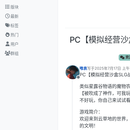
跳转至内容
版块
最新
标签
热门
PC【模拟经营沙盒
用户
群组
资
唯哀
写于
2025年7月17日 上午1
最后由 编辑
PC【模拟经营沙盒SLG战略
离线
类似星露谷物语的魔物
【被吹成了神作，可我
不好玩，你自己来试试
游戏简介：
欢迎来到云草地的世界
的文明！