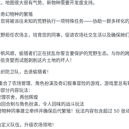
戏，地图很大很有气势，新物种需要开发度支持。
进奇幻物种的繁殖
，您将被派往未知的荒野执行一项特殊任务——协助一群多样化
荒野担任农场主，培育您的同事，促进农场社交生活以及确保她
一帆风顺，偷猎者们正在扰乱你誓言要保护的荒野生态。与你的
那些贪婪而试图剥削这片土地的坏人！
组织防卫队，击退偷猎者！
 是一款集合了农场管理、角色扮演及奇幻叙事冒险的游戏，游戏里总有
的部分内容玩法：
，管理农舍，再创辉煌
自动回合制与角色扮演，令人回味的战斗玩法
您的跨物种同事建立牵绊并确保后代繁殖！玩法内容包含超过 50 张
，自定义队伍，升级农场领地！