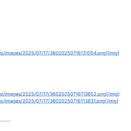
.vip/images/2025/07/17/36020250716131054.png[/img]
.vip/images/2025/07/17/36020250716113652.png[/img]
.vip/images/2025/07/17/36020250716113831.png[/img]
..........