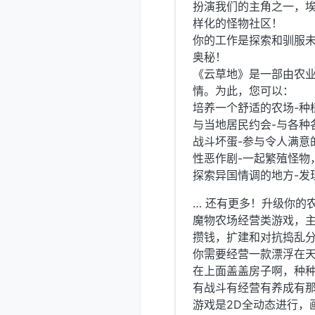
扮演我们的主角之一，
样化的怪物社区！
你的工作是探索和驯服
奥秘！
《云草地》是一部由农业
情。为此，您可以：
培养一个舒适的农场-种
与当地居民约会-与各种
战斗坏蛋-参与令人满意
性恶作剧-一起繁殖怪物
探索异国情调的地方-发
… 还有更多！升级你的
魔物农场经营类游戏，
攒钱，扩建和对抗捣乱
你需要经营一款漂浮在
在上面盖盖房子啊，种
有战斗有经营有养成有
游戏是2D全动态进行，