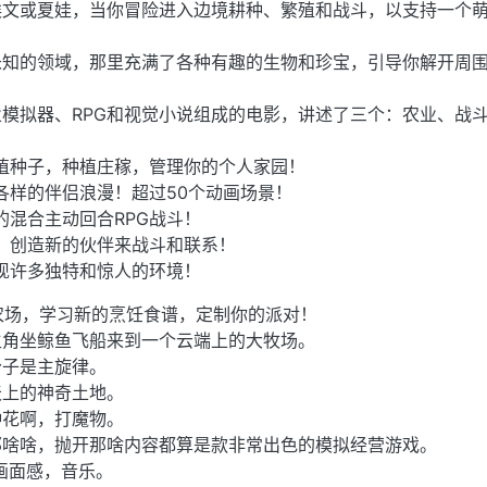
埃文或夏娃，当你冒险进入边境耕种、繁殖和战斗，以支持一个
未知的领域，那里充满了各种有趣的生物和珍宝，引导你解开周
模拟器、RPG和视觉小说组成的电影，讲述了三个：农业、战
植种子，种植庄稼，管理你的个人家园！
各样的伴侣浪漫！超过50个动画场景！
的混合主动回合RPG战斗！
，创造新的伙伴来战斗和联系！
现许多独特和惊人的环境！
农场，学习新的烹饪食谱，定制你的派对！
主角坐鲸鱼飞船来到一个云端上的大牧场。
分子是主旋律。
天上的神奇土地。
种花啊，打魔物。
那啥啥，抛开那啥内容都算是款非常出色的模拟经营游戏。
画面感，音乐。