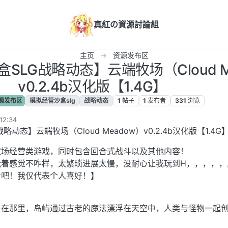
真紅の資源討論組
主页
资源发布区
SLG战略动态】云端牧场（Cloud M
v0.2.4b汉化版【1.4G】
源发布区
模拟经营沙盒slg
战略动态
1
帖子
1
发布者
331
浏览
2:34
动态】云端牧场（Cloud Meadow）v0.2.4b汉化版【1.4G
农场经营类游戏，同时包含回合式战斗以及其他内容！
玩着感觉不咋样，太繁琐进展太慢，没耐心让我玩到H，，，，，
看吧！我仅代表个人喜好！】
，在那里，岛屿通过古老的魔法漂浮在天空中，人类与怪物一起