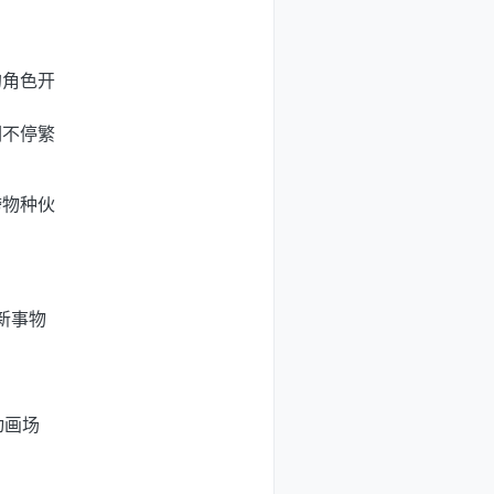
的角色开
们不停繁
跨物种伙
新事物
动画场