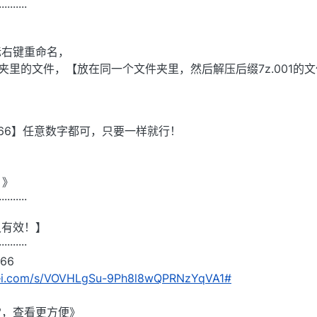
··········
标右键重命名，
件夹里的文件，【放在同一个文件夹里，然后解压后缀7z.001的
！
66】任意数字都可，只要一样就行！
】
】
！》
··········
久有效！】
··········
66
nlei.com/s/VOVHLgSu-9Ph8l8wQPRNzYqVA1#
雷，查看更方便》