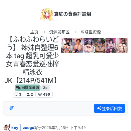
跳转至内容
真紅の資源討論組
主页
资源发布区
网赚盘资源
【ふわふわらいど
う】 辣妹自整理6
本 tag 超乳可爱少
女青春恋爱逆推榨
精泳衣
JK【214P/541M】
网赚盘资源
2d
3
2
496
登录后回复
key
zuogu
写于
2025年7月16日 下午9:49
最后由 编辑