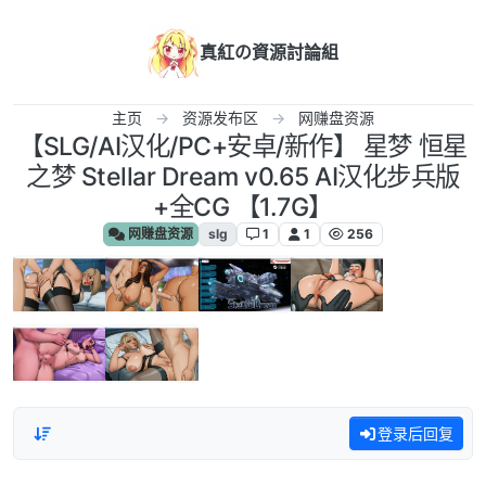
跳转至内容
真紅の資源討論組
主页
资源发布区
网赚盘资源
【SLG/AI汉化/PC+安卓/新作】 星梦 恒星
之梦 Stellar Dream v0.65 AI汉化步兵版
+全CG 【1.7G】
网赚盘资源
slg
1
1
256
登录后回复