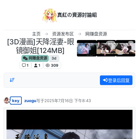
跳转至内容
真紅の資源討論組
主页
资源发布区
网赚盘资源
[3D漫画]天降淫妻-眼
镜御姐[124MB]
网赚盘资源
3d
1
1
309
登录后回复
key
zuogu
写于
2025年7月16日 下午8:43
最后由 编辑
离线