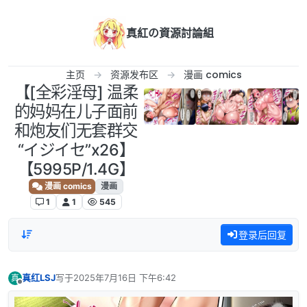
跳转至内容
真紅の資源討論組
主页
资源发布区
漫画 comics
【[全彩淫母] 温柔
的妈妈在儿子面前
和炮友们无套群交
“イジイセ”x26】
【5995P/1.4G】
漫画 comics
漫画
1
1
545
登录后回复
真红LSJ
写于
2025年7月16日 下午6:42
真
最后由 编辑
离线