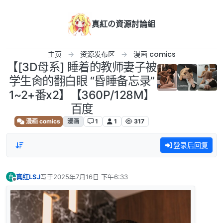
跳转至内容
真紅の資源討論組
主页
资源发布区
漫画 comics
【[3D母系] 睡着的教师妻子被
学生肏的翻白眼 “昏睡备忘录”
1~2+番x2】【360P/128M】
百度
漫画 comics
漫画
1
1
317
登录后回复
真红LSJ
写于
2025年7月16日 下午6:33
真
最后由 编辑
离线