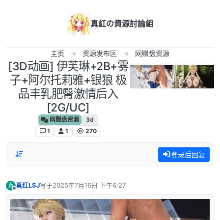
跳转至内容
真紅の資源討論組
主页
资源发布区
网赚盘资源
[3D动画] 伊芙琳+2B+雾
子+阿尔托莉雅+银狼 极
品丰乳肥臀激情后入
[2G/UC]
网赚盘资源
3d
1
1
270
登录后回复
真红LSJ
写于
2025年7月16日 下午6:27
真
最后由 编辑
离线