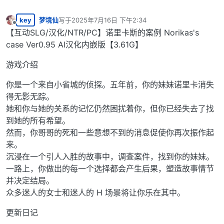
key
梦境仙
写于
2025年7月16日 下午2:34
最后由 编辑
离线
【互动SLG/汉化/NTR/PC】诺里卡斯的案例 Norikas's
case Ver0.95 AI汉化内嵌版【3.61G】
游戏介绍
你是一个来自小省城的侦探。五年前，你的妹妹诺里卡消失
得无影无踪。
她和你与她的关系的记忆仍然困扰着你，但你已经失去了找
到她的所有希望。
然而，你哥哥的死和一些意想不到的消息促使你再次振作起
来。
沉浸在一个引人入胜的故事中，调查案件，找到你的妹妹。
一路上，你做出的每一个选择都会产生后果，塑造故事情节
并决定结局。
众多迷人的女士和迷人的 H 场景将让你乐在其中。
更新日记