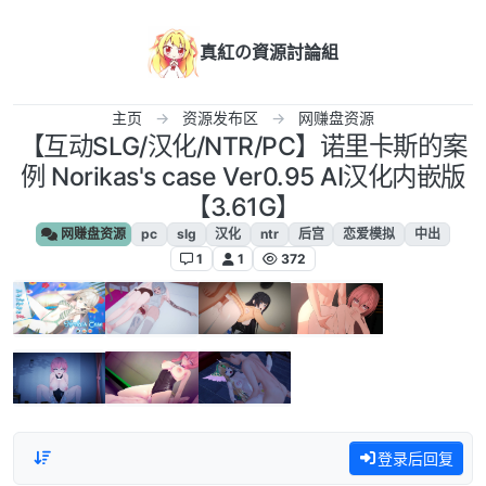
跳转至内容
真紅の資源討論組
主页
资源发布区
网赚盘资源
【互动SLG/汉化/NTR/PC】诺里卡斯的案
例 Norikas's case Ver0.95 AI汉化内嵌版
【3.61G】
网赚盘资源
pc
slg
汉化
ntr
后宫
恋爱模拟
中出
1
1
372
登录后回复