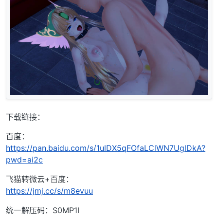
下载链接：
百度：
https://pan.baidu.com/s/1ulDX5qFOfaLClWN7UglDkA?
pwd=ai2c
飞猫转微云+百度：
https://jmj.cc/s/m8evuu
统一解压码：S0MP1I