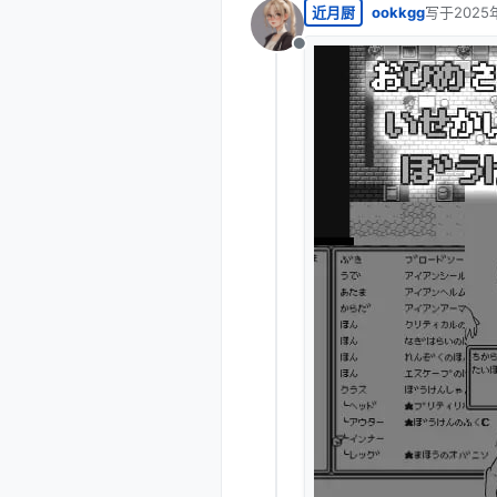
近月厨
ookkgg
写于
2025
最后由 编
离线