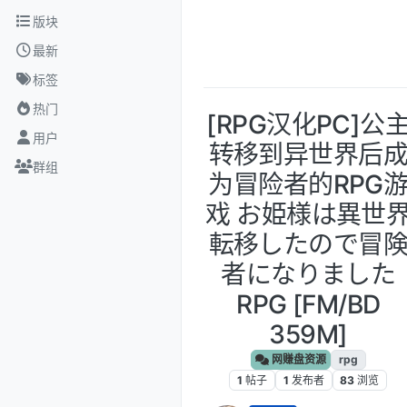
跳转至内容
版块
最新
标签
热门
[RPG汉化PC]公
用户
转移到异世界后
群组
为冒险者的RPG
戏 お姫様は異世
転移したので冒
者になりました
RPG [FM/BD
359M]
网赚盘资源
rpg
1
帖子
1
发布者
83
浏览