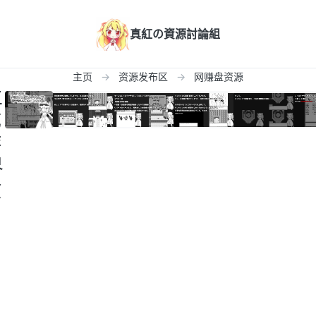
真紅の資源討論組
主页
资源发布区
网赚盘资源
主
成
游
界
険