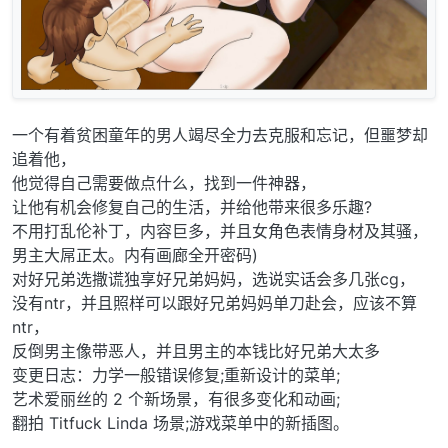
一个有着贫困童年的男人竭尽全力去克服和忘记，但噩梦却
追着他，
他觉得自己需要做点什么，找到一件神器，
让他有机会修复自己的生活，并给他带来很多乐趣?
不用打乱伦补丁，内容巨多，并且女角色表情身材及其骚，
男主大屌正太。内有画廊全开密码)
对好兄弟选撒谎独享好兄弟妈妈，选说实话会多几张cg，
没有ntr，并且照样可以跟好兄弟妈妈单刀赴会，应该不算
ntr，
反倒男主像带恶人，并且男主的本钱比好兄弟大太多
变更日志：力学一般错误修复;重新设计的菜单;
艺术爱丽丝的 2 个新场景，有很多变化和动画;
翻拍 Titfuck Linda 场景;游戏菜单中的新插图。