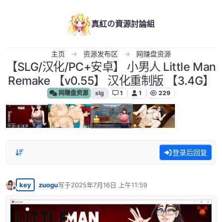
跳转至内容
真紅の資源討論組
主页
资源发布区
网赚盘资源
【SLG/汉化/PC+安卓】 小男人 Little Man
Remake 【v0.55】 汉化重制版 【3.4G】
网赚盘资源
slg
1
1
229
登录后回复
key
zuogu
写于
2025年7月16日 上午11:59
最后由 编辑
离线