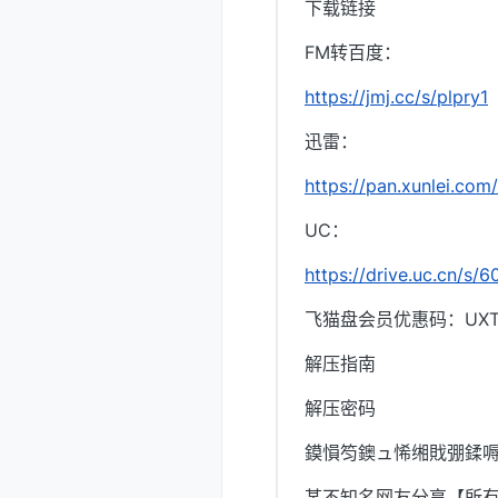
下载链接
FM转百度：
https://jmj.cc/s/plpry1
迅雷：
https://pan.xunlei.
UC：
https://drive.uc.cn/s
飞猫盘会员优惠码：UXTI
解压指南
解压密码
鏌愪笉鐭ュ悕缃戝弸鍒嗕
某不知名网友分享【所