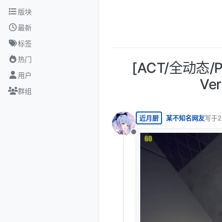
跳转至内容
版块
最新
标签
热门
[ACT/全动态/P
用户
Ve
群组
近月厨
某不知名网友
写于
2
最后由
离线