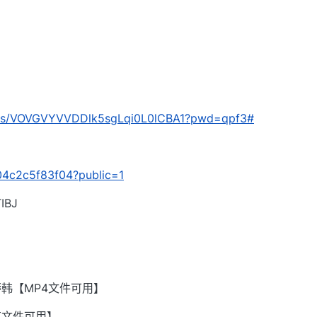
com/s/VOVGVYVVDDlk5sgLqi0L0lCBA1?pwd=qpf3#
/604c2c5f83f04?public=1
BJ
韩【MP4文件可用】
有文件可用】