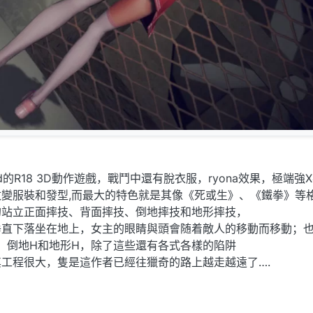
id的R18 3D動作遊戲，戰鬥中還有脫衣服，ryona效果，極端強
變服裝和發型,而最大的特色就是其像《死或生》、《鐵拳》等
的站立正面摔技、背面摔技、倒地摔技和地形摔技，
垂直下落坐在地上，女主的眼睛與頭會随着敵人的移動而移動；
、倒地H和地形H，除了這些還有各式各樣的陷阱
工程很大，隻是這作者已經往獵奇的路上越走越遠了….