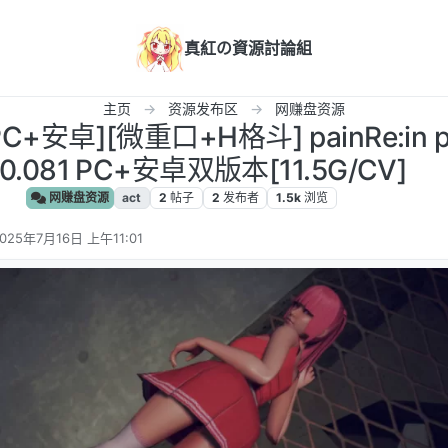
真紅の資源討論組
主页
资源发布区
网赚盘资源
C+安卓][微重口+H格斗] painRe:in pa
r0.081 PC+安卓双版本[11.5G/CV]
网赚盘资源
act
2
帖子
2
发布者
1.5k
浏览
025年7月16日 上午11:01
 编辑