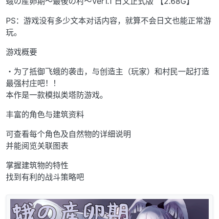
蛾の産卵期～最後の村～Ver1.1 日文正式版 【2.68G】
PS：游戏没有多少文本对话内容，就算不会日文也能正常游
玩。
游戏概要
・为了抵御飞蛾的袭击，与创造主（玩家）和村民一起打造
最强村庄吧！！
本作是一款模拟类塔防游戏。
丰富的角色与建筑资料
可查看每个角色及自然物的详细说明
并能阅览关联图表
掌握建筑物的特性
找到有利的战斗策略吧