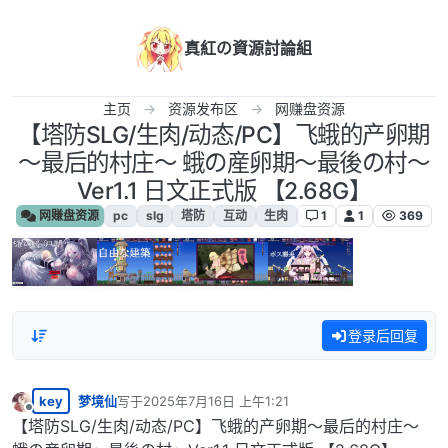
跳转至内容
真紅の資源討論組
主页
资源发布区
网赚盘资源
【塔防SLG/生肉/动态/PC】飞蛾的产卵期
～最后的村庄～ 蛾の産卵期～最後の村～
Ver1.1 日文正式版 【2.68G】
网赚盘资源
pc
slg
塔防
互动
生肉
1
1
369
登录后回复
key
梦境仙
写于
2025年7月16日 上午1:21
最后由 编辑
离线
【塔防SLG/生肉/动态/PC】飞蛾的产卵期～最后的村庄～