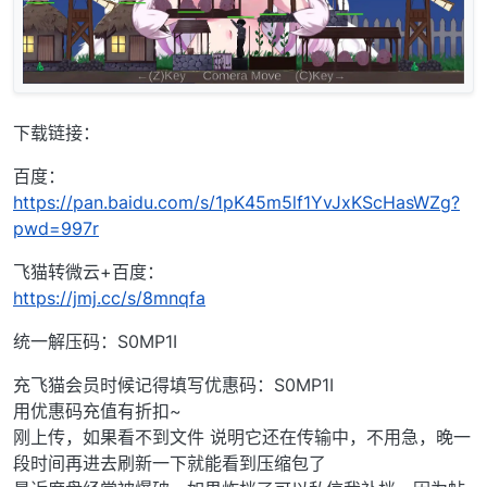
下载链接：
百度：
https://pan.baidu.com/s/1pK45m5lf1YvJxKScHasWZg?
pwd=997r
飞猫转微云+百度：
https://jmj.cc/s/8mnqfa
统一解压码：S0MP1I
充飞猫会员时候记得填写优惠码：S0MP1I
用优惠码充值有折扣~
刚上传，如果看不到文件 说明它还在传输中，不用急，晚一
段时间再进去刷新一下就能看到压缩包了