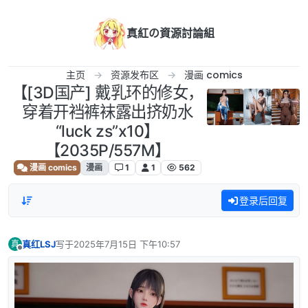
跳转至内容
真紅の資源討論組
主页
资源发布区
漫画 comics
【[3D国产] 戴乳环的修女，
穿着开裆裤袜露出挤奶水
“luck zs”x10】
【2035P/557M】
漫画 comics
漫画
1
1
562
登录后回复
真红LSJ
写于
2025年7月15日 下午10:57
真
最后由 编辑
离线