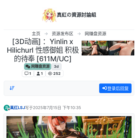
跳转至内容
真紅の資源討論組
主页
资源发布区
网赚盘资源
[3D动画] ：Yinlin x
Hilichurl 性感御姐 积极
的待奉 [611M/UC]
网赚盘资源
3d
1
1
252
登录后回复
真红LSJ
写于
2025年7月15日 下午10:35
真
最后由 编辑
离线