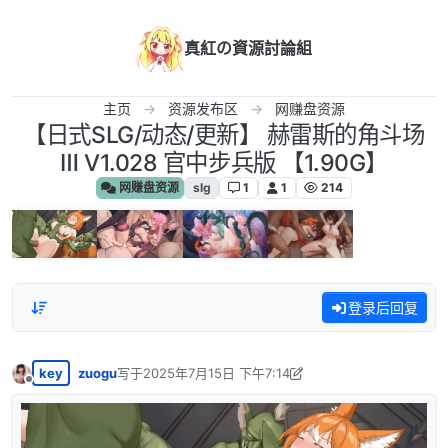
跳转至内容
真紅の資源討論組
主页
资源发布区
网赚盘资源
【日式SLG/动态/更新】 赫雷斯的角斗场
Ⅲ V1.028 官中步兵版 【1.90G】
网赚盘资源
slg
1
1
214
登录后回复
key
zuogu
写于
2025年7月15日 下午7:14
最后由 zuogu 编辑
2025年7月16日 上午3:42
离线