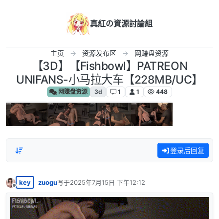
跳转至内容
真紅の資源討論組
主页
资源发布区
网赚盘资源
【3D】【Fishbowl】PATREON
UNIFANS-小马拉大车【228MB/UC】
网赚盘资源
3d
1
1
448
登录后回复
key
zuogu
写于
2025年7月15日 下午12:12
最后由 编辑
离线