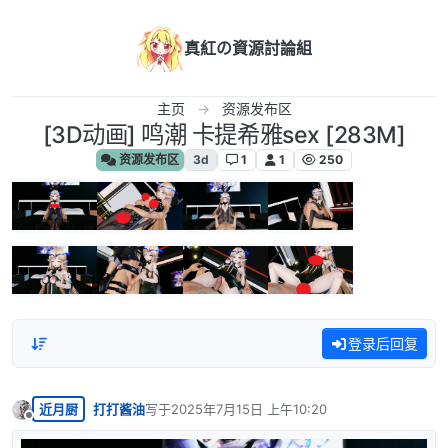
跳转至内容
真紅の資源討論組
主页
资源发布区
[3D动画] 鸣潮 卡提希雅sex [283M]
资源发布区
3d
1
1
250
登录后回复
近月厨
打打酱油
写于
2025年7月15日 上午10:20
最后由 编辑
离线