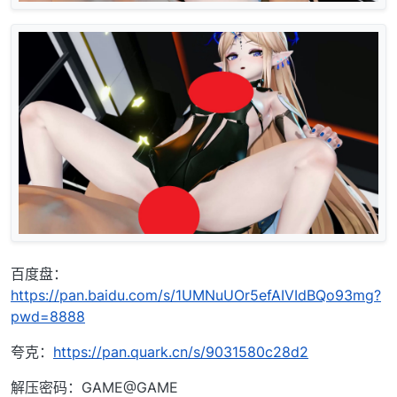
百度盘：
https://pan.baidu.com/s/1UMNuUOr5efAIVIdBQo93mg?
pwd=8888
夸克：
https://pan.quark.cn/s/9031580c28d2
解压密码：GAME@GAME