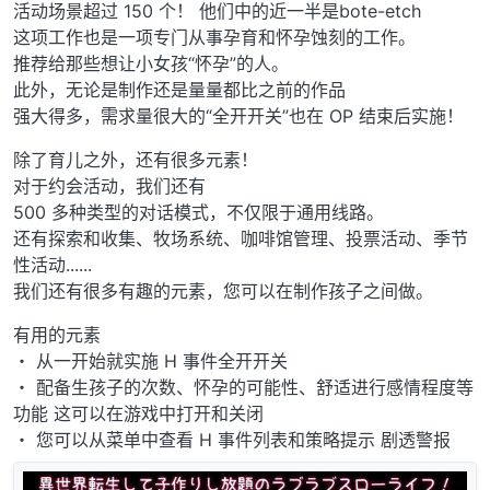
活动场景超过 150 个！ 他们中的近一半是bote-etch
这项工作也是一项专门从事孕育和怀孕蚀刻的工作。
推荐给那些想让小女孩“怀孕”的人。
此外，无论是制作还是量量都比之前的作品
强大得多，需求量很大的“全开开关”也在 OP 结束后实施！
除了育儿之外，还有很多元素！
对于约会活动，我们还有
500 多种类型的对话模式，不仅限于通用线路。
还有探索和收集、牧场系统、咖啡馆管理、投票活动、季节
性活动......
我们还有很多有趣的元素，您可以在制作孩子之间做。
有用的元素
・ 从一开始就实施 H 事件全开开关
・ 配备生孩子的次数、怀孕的可能性、舒适进行感情程度等
功能 这可以在游戏中打开和关闭
・ 您可以从菜单中查看 H 事件列表和策略提示 剧透警报