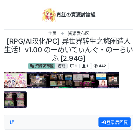
跳转至内容
真紅の資源討論組
主页
资源发布区
[RPG/AI汉化/PC] 异世界转生之悠闲造人
生活！v1.00 のーめいてぃんぐ・のーらい
ふ [2.94G]
资源发布区
游戏
1
1
442
登录后回复