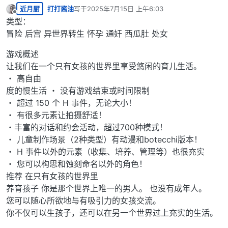
近月厨
打打酱油
写于
2025年7月15日 上午6:03
最后由 编辑
离线
类型：
冒险 后宫 异世界转生 怀孕 通奸 西瓜肚 处女
游戏概述
让我们在一个只有女孩的世界里享受悠闲的育儿生活。
・ 高自由
度的慢生活 ・ 没有游戏结束或时间限制
・ 超过 150 个 H 事件，无论大小！
・ 有很多元素让拍摄舒适！
・丰富的对话和约会活动，超过700种模式！
・ 儿童制作场景（2种类型）有动漫和botecchi版本！
・ H 事件以外的元素（收集、培养、管理等）也很充实
・ 您可以构思和蚀刻命名以外的角色！
推荐 在只有女孩的世界里
养育孩子 你是那个世界上唯一的男人。 也没有成年人。
您可以随心所欲地与有吸引力的女孩交流。
你不仅可以生孩子，还可以在另一个世界过上充实的生活。