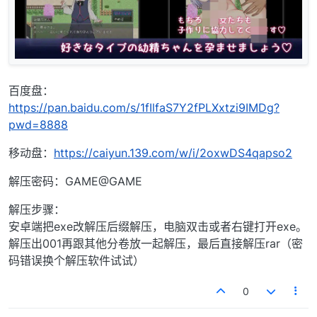
百度盘：
https://pan.baidu.com/s/1fIlfaS7Y2fPLXxtzi9IMDg?
pwd=8888
移动盘：
https://caiyun.139.com/w/i/2oxwDS4qapso2
解压密码：GAME@GAME
解压步骤：
安卓端把exe改解压后缀解压，电脑双击或者右键打开exe。
解压出001再跟其他分卷放一起解压，最后直接解压rar（密
码错误换个解压软件试试）
0