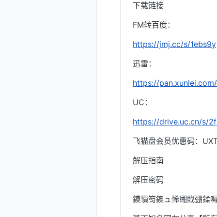
下载链接
FM转百度：
https://jmj.cc/s/1ebs9y
迅雷：
https://pan.xunlei.
UC：
https://drive.uc.cn/s
飞猫盘会员优惠码：UXTI
解压指南
解压密码
鏌愪笉鐭ュ悕缃戝弸鍒嗕