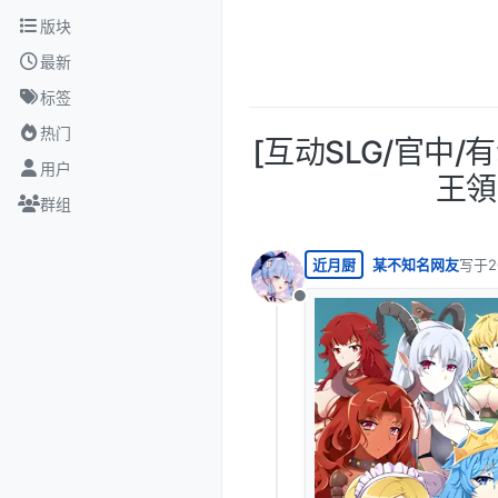
跳转至内容
版块
最新
标签
热门
[互动SLG/官中
用户
王領だ
群组
近月厨
某不知名网友
写于
2
最后由
离线