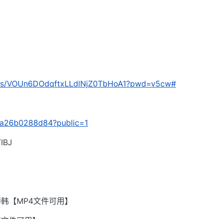
com/s/VOUn6DOdqftxLLdlNjZ0TbHoA1?pwd=v5cw#
/2fa26b0288d84?public=1
BJ
韩【MP4文件可用】