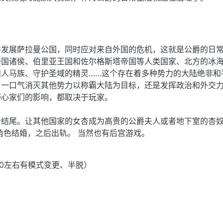
并发展萨拉曼公国，同时应对来自外国的危机，这就是公爵的日
帝国诸侯、伯里亚王国和佐尔格斯塔帝国等人类国家、北方的冰
和人马族、守护圣域的精灵……这个存在着多种势力的大陆绝非和
，一口气消灭其他势力以称霸大陆为目标，还是发挥政治和外交
野心家们的影响，都取决于玩家。
个结尾。让其他国家的女杏成为高贵的公爵夫人或者地下室的杏
角色结婚，之后出轨。 当然也有后宫游戏。
景40左右有模式变更、半脱）