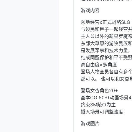
游戏内容
领地经营x正式战略SLG
与领民和臣子一起经营
主人公以外的新星罗魔
东部大草原的游牧民族
是发展军事和技术力量
结成同盟保护和平不受
高自由度×多角度
登场人物全员各自有多
都可以。 也可以和女杏
登场女杏角色20+
基本CG 50+(动画场
约束SM陵○为主
插入场景可调整速度
游戏图片