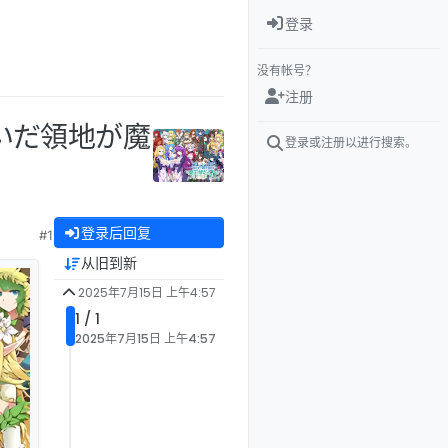
登录
没有帐号？
注册
継いだ領地が魔
登录或注册以进行搜索。
登录后回复
#1
从旧到新
2025年7月15日 上午4:57
1 / 1
2025年7月15日 上午4:57