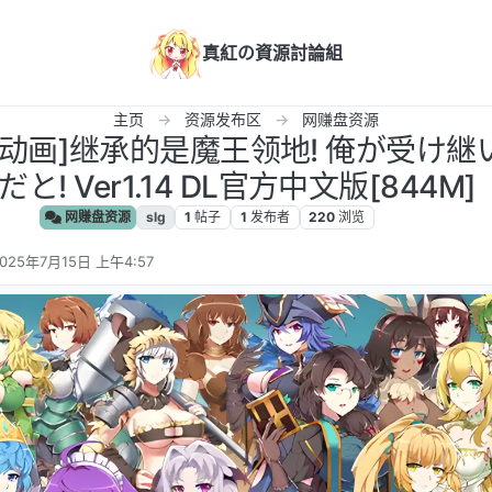
真紅の資源討論組
主页
资源发布区
网赚盘资源
/有动画]继承的是魔王领地! 俺が受け
と! Ver1.14 DL官方中文版[844M]
网赚盘资源
slg
1
帖子
1
发布者
220
浏览
025年7月15日 上午4:57
 编辑