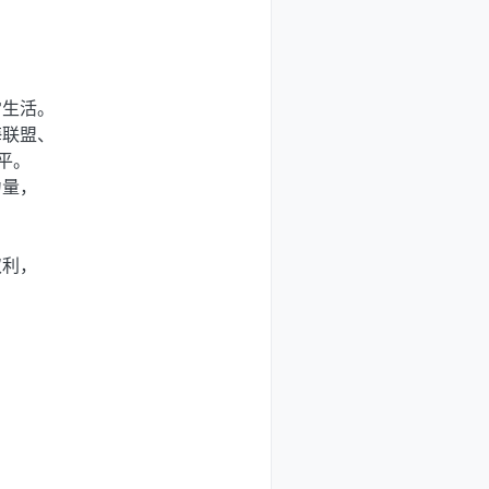
常生活。
海联盟、
平。
力量，
奴利，