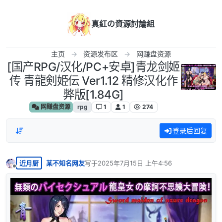
跳转至内容
真紅の資源討論組
主页
资源发布区
网赚盘资源
[国产RPG/汉化/PC+安卓]青龙剑姬
传 青龍剣姫伝 Ver1.12 精修汉化作
弊版[1.84G]
网赚盘资源
rpg
1
1
274
登录后回复
近月厨
某不知名网友
写于
2025年7月15日 上午4:56
最后由 编辑
离线