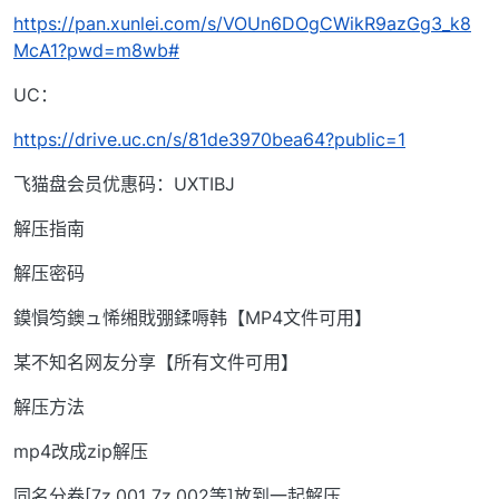
https://pan.xunlei.com/s/VOUn6DOgCWikR9azGg3_k8
McA1?pwd=m8wb#
UC：
https://drive.uc.cn/s/81de3970bea64?public=1
飞猫盘会员优惠码：UXTIBJ
解压指南
解压密码
鏌愪笉鐭ュ悕缃戝弸鍒嗕韩【MP4文件可用】
某不知名网友分享【所有文件可用】
解压方法
mp4改成zip解压
同名分卷[7z.001 7z.002等]放到一起解压