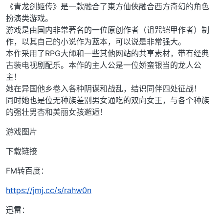
《青龙剑姬传》是一款融合了東方仙俠融合西方奇幻的角色
扮演类游戏。
游戏是由国内非常著名的一位原创作者（诅咒铠甲作者）制
作，以其自己的小说作为蓝本，可以说是非常强大。
本作采用了RPG大師和一些其他网站的共享素材，带有经典
古装电视剧配乐。本作的主人公是一位娇蛮银当的龙人公
主！
她在异国他乡卷入各种阴谋和战乱，结识同伴四处征战！
同时她也是位无种族差别男女通吃的双向女王，与各个种族
的强壮男杏和美丽女孩邂逅！
游戏图片
下载链接
FM转百度：
https://jmj.cc/s/rahw0n
迅雷：