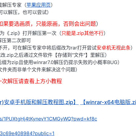
下载解压专家（
苹果应用页
）
可以解压，也可以尝试）
4如果要选画质，只能原画，否则会出问题
）
》为《.zip》打开解压第一次（
只能是.zip其他不行
）
解压第二次即可
打不开，可在解压专家中将后缀改为rar打开尝试
安卓机无视此条
）
改.zip之后通过文件软件【存储到"文件"】里解压）
为zip且使用winrar7.0解压仍提示失败的小概率BUG）
文件夹而非单个文件来解决这个问题）
一次解压请查看上方小教程
(rar)安卓手机版和解压教程图.zip】
【winrar-x64电脑版.z
om/s/1PUXtgHj4tKynevY1CMGyWQ?pwd=kf8c
/2f3c69e408984?public=1