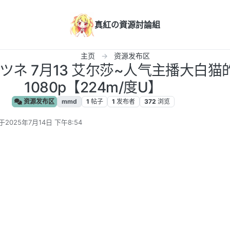
真紅の資源討論組
主页
资源发布区
ツネ 7月13 艾尔莎~人气主播大白
1080p【224m/度U】
资源发布区
mmd
1
帖子
1
发布者
372
浏览
于
2025年7月14日 下午8:54
后由 编辑