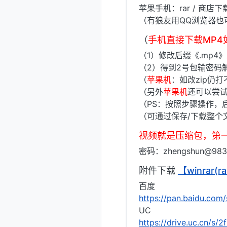
苹果手机：rar / 商店
（有狼友用QQ浏览器也
（
手机直接下载MP
（1）修改后缀《.mp4
（2）得到2号包输密码
（
苹果机
：如改zip仍
（另外
苹果机
还可以尝试
（PS：按照步骤操作，后缀
（可通过保存/下载整个
视频就是压缩包，第
密码：zhengshun@983
附件下载
【winrar
百度
https://pan.baidu.c
UC
https://drive.uc.cn/s