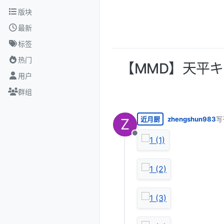
跳转至内容
版块
最新
标签
热门
【MMD】天平キ
用户
群组
近月厨
zhengshun983
写
Z
最
离线