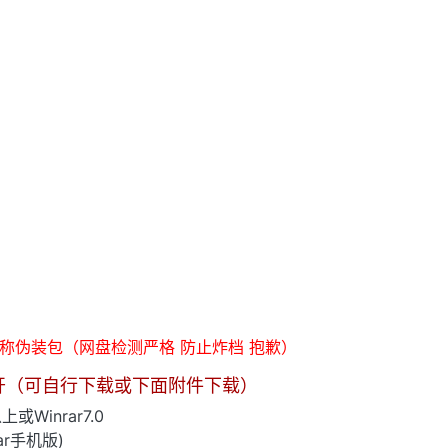
俗称伪装包（网盘检测严格 防止炸档 抱歉）
开（可自行下载或下面附件下载）
上或Winrar7.0
rar手机版)