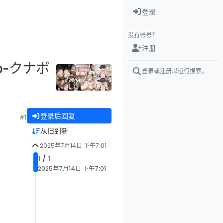
登录
没有帐号？
注册
o-クナボ
登录或注册以进行搜索。
登录后回复
#1
从旧到新
2025年7月14日 下午7:01
1 / 1
2025年7月14日 下午7:01