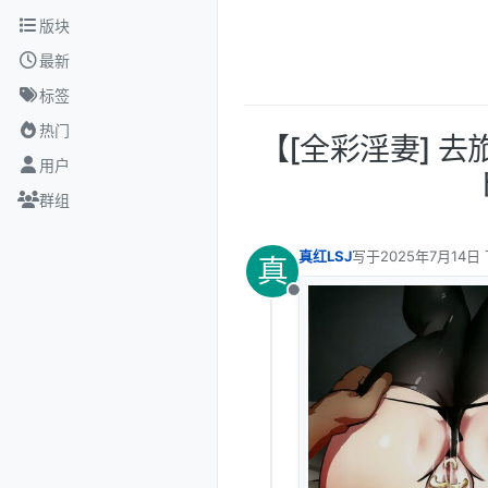
跳转至内容
版块
最新
标签
热门
【[全彩淫妻] 去
用户
群组
真红LSJ
写于
2025年7月14日 
真
最后由 编辑
离线