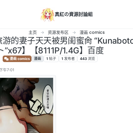
真紅の資源討論組
主页
资源发布区
漫画 comics
旅游的妻子天天被男闺蜜肏 “Kunabot
ト”x67】【8111P/1.4G】百度
漫画 comics
漫画
1
帖子
1
发布者
443
浏览
下午7:01