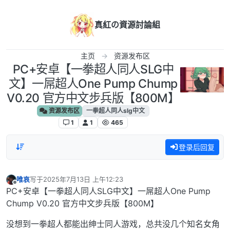
跳转至内容
真紅の資源討論組
主页
资源发布区
PC+安卓【一拳超人同人SLG中
文】一屌超人One Pump Chump
V0.20 官方中文步兵版【800M】
资源发布区
一拳超人同人slg中文
1
1
465
登录后回复
唯哀
写于
2025年7月13日 上午12:23
最后由 编辑
离线
PC+安卓【一拳超人同人SLG中文】一屌超人One Pump
Chump V0.20 官方中文步兵版【800M】
没想到一拳超人都能出绅士同人游戏，总共没几个知名女角