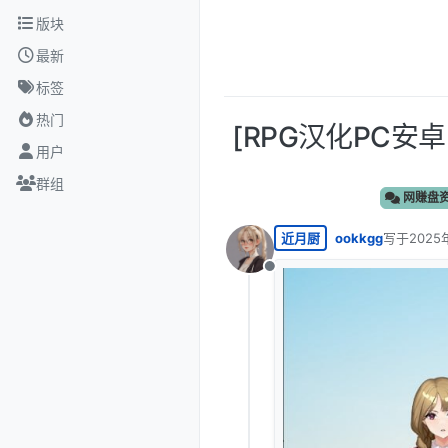
跳转至内容
版块
最新
标签
热门
[RPG汉化PC安卓
用户
群组
网赚盘
近月厨
ookkgg
写于
2025
最后由 编
离线