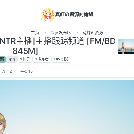
真紅の資源討論組
主页
资源发布区
网赚盘资源
NTR主播]主播跟踪频道 [FM/BD
845M]
资源
rpg
1
帖子
1
发布者
162
浏览
年7月12日 下午6:10
辑