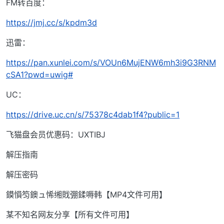
FM转百度：
https://jmj.cc/s/kpdm3d
迅雷：
https://pan.xunlei.com/s/VOUn6MujENW6mh3i9G3RNM
cSA1?pwd=uwig#
UC：
https://drive.uc.cn/s/75378c4dab1f4?public=1
飞猫盘会员优惠码：UXTIBJ
解压指南
解压密码
鏌愪笉鐭ュ悕缃戝弸鍒嗕韩【MP4文件可用】
某不知名网友分享【所有文件可用】