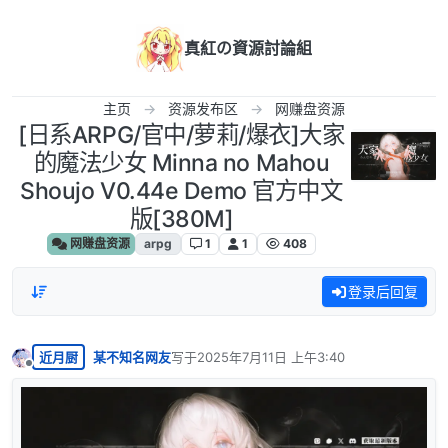
跳转至内容
真紅の資源討論組
主页
资源发布区
网赚盘资源
[日系ARPG/官中/萝莉/爆衣]大家
的魔法少女 Minna no Mahou
Shoujo V0.44e Demo 官方中文
版[380M]
网赚盘资源
arpg
1
1
408
登录后回复
近月厨
某不知名网友
写于
2025年7月11日 上午3:40
最后由 编辑
离线