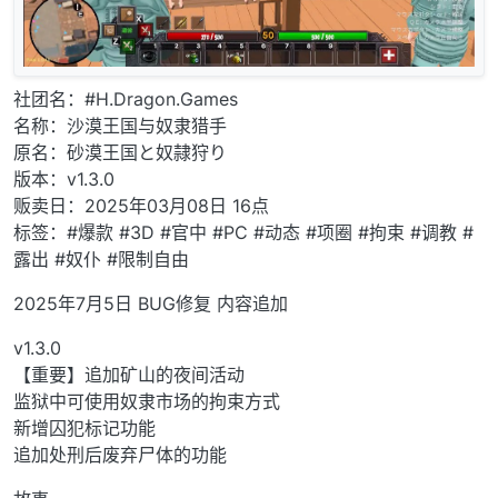
社团名：#H.Dragon.Games
名称：沙漠王国与奴隶猎手
原名：砂漠王国と奴隷狩り
版本：v1.3.0
贩卖日：2025年03月08日 16点
标签：#爆款 #3D #官中 #PC #动态 #项圈 #拘束 #调教 #
露出 #奴仆 #限制自由
2025年7月5日 BUG修复 内容追加
v1.3.0
【重要】追加矿山的夜间活动
监狱中可使用奴隶市场的拘束方式
新增囚犯标记功能
追加处刑后废弃尸体的功能