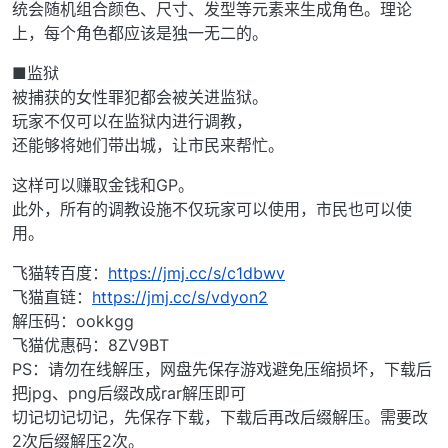
统会随机组合颜色、尺寸、发型等元素来生成角色。理论
上，每个角色都应该是独一无二的。
■监狱
被捕获的女性罪犯都会被关进监狱。
玩家不仅可以在监狱内进行调教，
还能够将她们带出城，让市民来帮忙。
这样可以赚取金钱和GP。
此外，所有的调教设施不仅玩家可以使用，市民也可以使
用。
飞猫转百度：
https://jmj.cc/s/c1dbwv
飞猫直链：
https://jmj.cc/s/vdyon2
解压码：ookkgg
飞猫优惠码：8ZV9BT
PS：请勿在线解压，网盘先保存游戏避免压缩损坏，下载后
把jpg、png后缀改成rar解压即可
切记切记切记，先保存下载，下载后再改后缀解压。需要改
2次后缀解压2次。