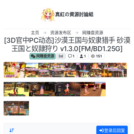
跳转至内容
真紅の資源討論組
主页
资源发布区
网赚盘资源
[3D官中PC动态]沙漠王国与奴隶猎手 砂漠
王国と奴隷狩り v1.3.0[FM/BD1.25G]
网赚盘资源
3d
1
1
151
登录后回复