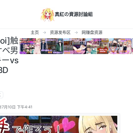
真紅の資源討論組
主页
资源发布区
网赚盘资源
oi]触
ケベ男
ーvs
BD
览
年7月10日 下午4:41
辑