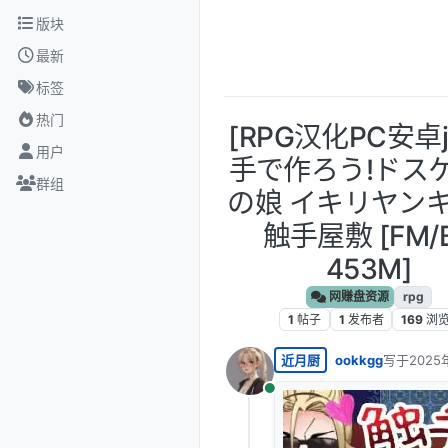
跳转至内容
版块
最新
标签
热门
[RPG汉化PC安卓j
用户
手で作ろう!ドス
群组
の娘 イキリヤンキ
触手屋敷 [FM/
453M]
网赚盘资源
rpg
1
帖子
1
发布者
169
浏
近月厨
ookkgg
写于
2025
最后由 编
在线