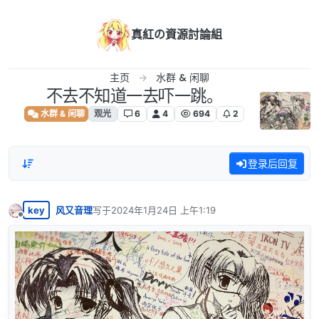
跳转至内容
真紅の資源討論組
主页
水群 & 闲聊
不去不知道一去吓一跳。
水群 & 闲聊
观光
6
4
694
2
登录后回复
key
风又音理
写于
2024年1月24日 上午1:19
最后由 编辑
离线