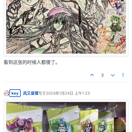
看到这张的时候人都傻了。
3
key
风又音理
写于
2024年1月24日 上午1:23
最后由 编辑
离线