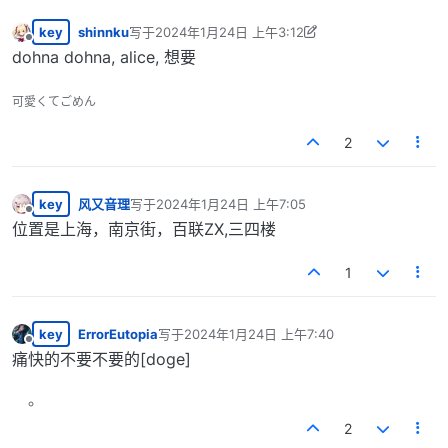
key
shinnku
写于
2024年1月24日 上午3:12
最后由 shinnku 编辑
2024年1月23日 下午9:12
离线
dohna dohna, alice, 想要
可愛くてごめん
2
key
风又音理
写于
2024年1月24日 上午7:05
最后由 编辑
离线
位置是上海，南京街，百联ZX,三四楼
1
key
ErrorEutopia
写于
2024年1月24日 上午7:40
最后由 编辑
离线
痛快的不要不要的[doge]
2