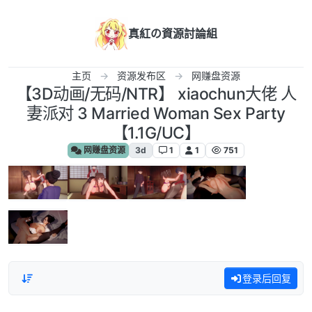
跳转至内容
真紅の資源討論組
主页
资源发布区
网赚盘资源
【3D动画/无码/NTR】 xiaochun大佬 人
妻派对 3 Married Woman Sex Party
【1.1G/UC】
网赚盘资源
3d
1
1
751
登录后回复