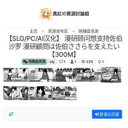
跳转至内容
真紅の資源討論組
主页
资源发布区
网赚盘资源
【SLG/PC/AI汉化】 漫研顾问想支持佐伯
沙罗 漫研顧問は佐伯ささらを支えたい
【300M】
网赚盘资源
slg
1
1
225
1
登录后回复