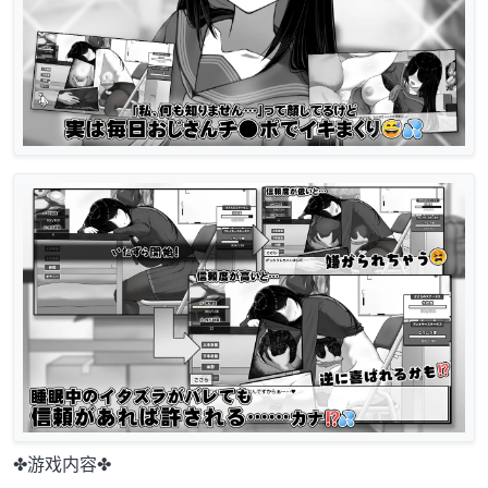
✤游戏内容✤