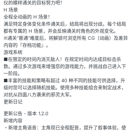
仪的模样通关的目标努力吧！
H 场景
全程全动画的 H 场景！
满足特定身体变化条件通关后，结局将出现分歧。每个结局
都有专属的 H 场景，并会反映通关时角色的外观变化。
※通关”普通”难度后，将解锁可浏览所有 CG（动画）及差异
内容的『存档功能』。
游戏系统
■在限定的时间内消灭敌人！在规定时间内达成目标击杀
数。通过多次游戏来增强您的游戏能力，并挑战自己进入下
一阶段。
■丰富的技能和策略有超过 40 种不同的技能可供选择，升
级时您可以选择随机技能。使用多种技能组合来制定战术，
对抗从四面八方袭来的邪灵大军。
更新日记
更新公告 - 版本 1.2.0
新增内容
・新增主角语音：主角现已全程配音，提升了叙事体验，使