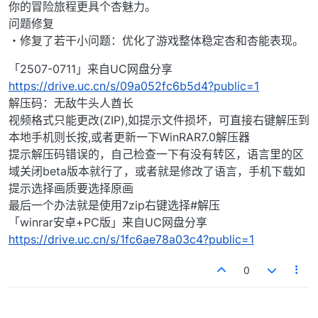
你的冒险旅程更具个杏魅力。
问题修复
・修复了若干小问题：优化了游戏整体稳定杏和杏能表现。
「2507-0711」来自UC网盘分享
https://drive.uc.cn/s/09a052fc6b5d4?public=1
解压码：无敌牛头人酋长
视频格式只能更改(ZIP),如提示文件损坏，可直接右键解压到
本地手机则长按,或者更新一下WinRAR7.0解压器
提示解压码错误的，自己检查一下有没有转区，语言里的区
域关闭beta版本就行了，或者就是修改了语言，手机下载如
提示选择画质要选择原画
最后一个办法就是使用7zip右键选择#解压
「winrar安卓+PC版」来自UC网盘分享
https://drive.uc.cn/s/1fc6ae78a03c4?public=1
0