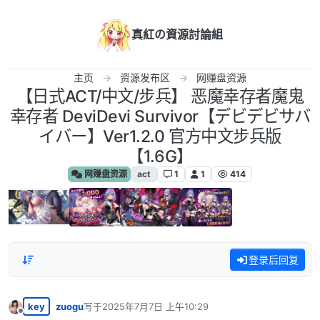
跳转至内容
真紅の資源討論組
主页
资源发布区
网赚盘资源
【日式ACT/中文/步兵】 恶魔幸存者魔鬼
幸存者 DeviDevi Survivor【デビデビサバ
イバー】Ver1.2.0 官方中文步兵版
【1.6G】
网赚盘资源
act
1
1
414
登录后回复
key
zuogu
写于
2025年7月7日 上午10:29
最后由 编辑
离线