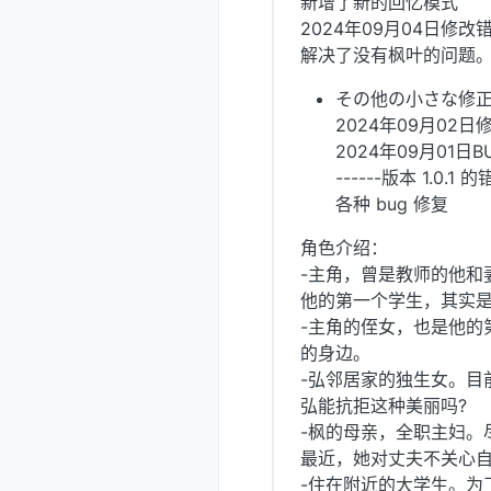
新增了新的回忆模式
2024年09月04日修改
解决了没有枫叶的问题
その他の小さな修正
2024年09月02日
2024年09月01日
------版本 1.0.1
各种 bug 修复
角色介绍：
-主角，曾是教师的他和
他的第一个学生，其实
-主角的侄女，也是他的
的身边。
-弘邻居家的独生女。目
弘能抗拒这种美丽吗?
-枫的母亲，全职主妇。
最近，她对丈夫不关心自
-住在附近的大学生。为