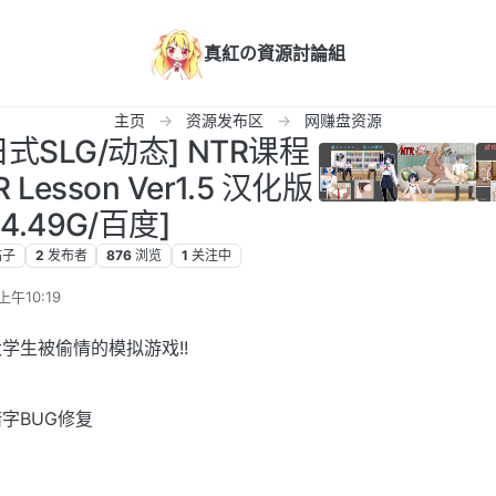
真紅の資源討論組
主页
资源发布区
网赚盘资源
[日式SLG/动态] NTR课程
Lesson Ver1.5 汉化版
4.49G/百度]
帖子
2
发布者
876
浏览
1
关注中
上午10:19
学生被偷情的模拟游戏!!
错字BUG修复