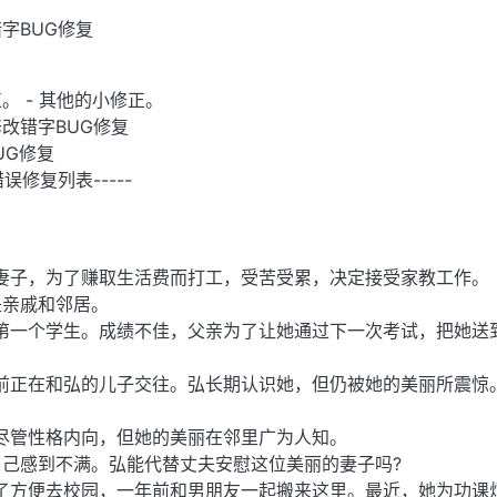
错字BUG修复
。
。 - 其他的小修正。
修改错字BUG修复
BUG修复
 的错误修复列表-----
妻子，为了赚取生活费而打工，受苦受累，决定接受家教工作。
是亲戚和邻居。
第一个学生。成绩不佳，父亲为了让她通过下一次考试，把她送
前正在和弘的儿子交往。弘长期认识她，但仍被她的美丽所震惊
尽管性格内向，但她的美丽在邻里广为人知。
己感到不满。弘能代替丈夫安慰这位美丽的妻子吗?
了方便去校园，一年前和男朋友一起搬来这里。最近，她为功课