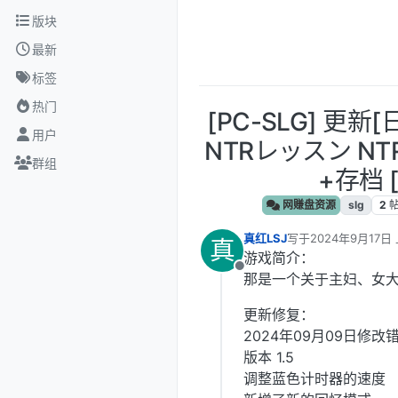
跳转至内容
版块
最新
标签
热门
[PC-SLG] 更新
用户
NTRレッスン NTR 
群组
+存档 [
网赚盘资源
slg
2
真红LSJ
写于
2024年9月17日 
真
最后由 编辑
游戏简介：
离线
那是一个关于主妇、女大
更新修复：
2024年09月09日修改
版本 1.5
调整蓝色计时器的速度