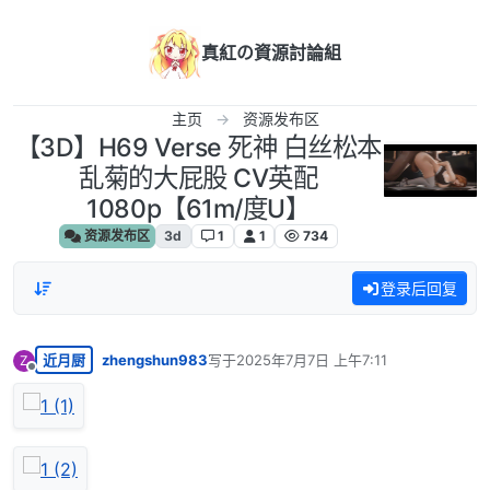
跳转至内容
真紅の資源討論組
主页
资源发布区
【3D】H69 Verse 死神 白丝松本
乱菊的大屁股 CV英配
1080p【61m/度U】
资源发布区
3d
1
1
734
登录后回复
近月厨
zhengshun983
写于
2025年7月7日 上午7:11
Z
最后由 编辑
离线