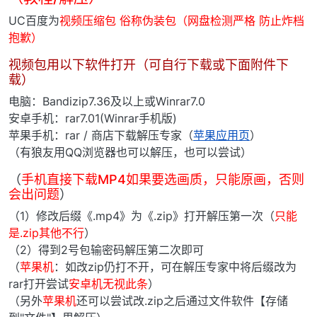
UC百度为
视频压缩包 俗称伪装包（网盘检测严格 防止炸档
抱歉）
视频包用以下软件打开（可自行下载或下面附件下
载）
电脑：Bandizip7.36及以上或Winrar7.0
安卓手机：rar7.01(Winrar手机版)
苹果手机：rar / 商店下载解压专家（
苹果应用页
）
（有狼友用QQ浏览器也可以解压，也可以尝试）
（
手机直接下载MP4如果要选画质，只能原画，否则
会出问题
）
（1）修改后缀《.mp4》为《.zip》打开解压第一次（
只能
是.zip其他不行
）
（2）得到2号包输密码解压第二次即可
（
苹果机
：如改zip仍打不开，可在解压专家中将后缀改为
rar打开尝试
安卓机无视此条
）
（另外
苹果机
还可以尝试改.zip之后通过文件软件【存储