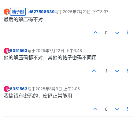
柚子厨
d627596639
写于
2025年7月21日 下午3:37
D
最后由 编辑
离线
最后的解压码不对
0
6351563
写于
2025年7月22日 上午6:48
6
最后由 编辑
离线
他的解压码都不对，其他的帖子密码不同用
-1
6351563
写于
2025年8月3日 上午2:05
6
最后由 编辑
离线
我搞错有密码的，密码正常能用
0