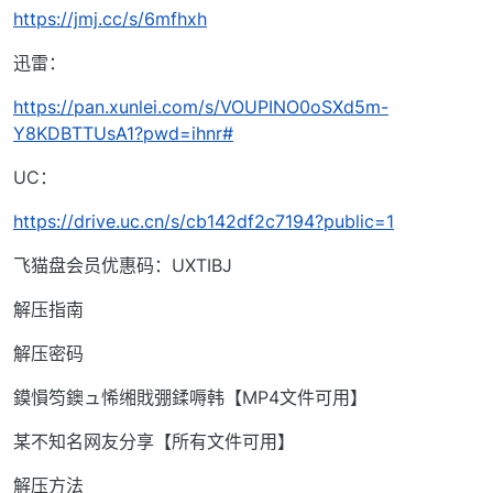
https://jmj.cc/s/6mfhxh
迅雷：
https://pan.xunlei.com/s/VOUPINO0oSXd5m-
Y8KDBTTUsA1?pwd=ihnr#
UC：
https://drive.uc.cn/s/cb142df2c7194?public=1
飞猫盘会员优惠码：UXTIBJ
解压指南
解压密码
鏌愪笉鐭ュ悕缃戝弸鍒嗕韩【MP4文件可用】
某不知名网友分享【所有文件可用】
解压方法