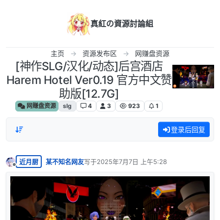
跳转至内容
真紅の資源討論組
主页
资源发布区
网赚盘资源
[神作SLG/汉化/动态]后宫酒店
Harem Hotel Ver0.19 官方中文赞
助版[12.7G]
网赚盘资源
slg
4
3
923
1
登录后回复
近月厨
某不知名网友
写于
2025年7月7日 上午5:28
最后由 编辑
离线