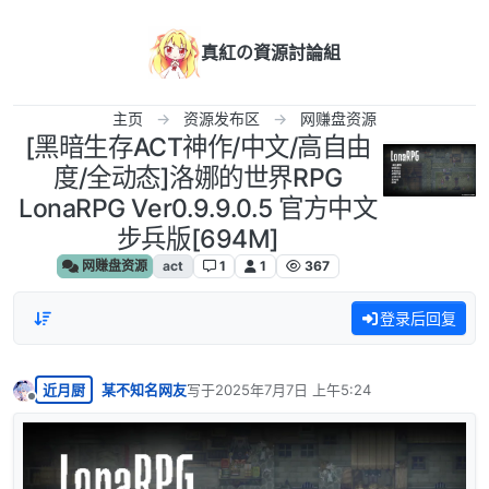
跳转至内容
真紅の資源討論組
主页
资源发布区
网赚盘资源
[黑暗生存ACT神作/中文/高自由
度/全动态]洛娜的世界RPG
LonaRPG Ver0.9.9.0.5 官方中文
步兵版[694M]
网赚盘资源
act
1
1
367
登录后回复
近月厨
某不知名网友
写于
2025年7月7日 上午5:24
最后由 编辑
离线