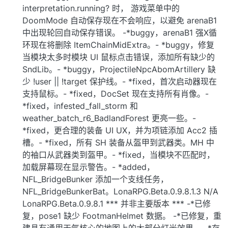
interpretation.running? 时， 游戏菜单中的
DoomMode 自动保存现在不会响应，以避免 arenaB1
中出现轮回自动保存错误。 -*buggy，arenaB1 强X循
环现在将删除 ItemChainMidExtra。- *buggy，修复
当模块太多时模块 UI 鼠标点击错误，添加所有缺少的
SndLib。- *buggy，ProjectileNpcAbomArtillery 缺
少 !user || !target 保护线。- *fixed，首次启动器现在
支持鼠标。- *fixed，DocSet 现在支持所有肖像。-
*fixed，infested_fall_storm 和
weather_batch_r6_BadlandForest 更亮一些。-
*fixed，更合理的装备 UI UX，并为项链添加 Acc2 插
槽。- *fixed，所有 SH 装备从盔甲到武器类。MH 中
的袖口从武器类到盔甲。- *fixed，当模块不匹配时，
加载屏幕现在显示警告。- *added，
NFL_BridgeBunker 添加一个支线任务，
NFL_BridgeBunkerBat。LonaRPG.Beta.0.9.8.1.3 N/A
LonaRPG.Beta.0.9.8.1 *** 并非主要版本 *** -*已修
复，pose1 缺少 FootmanHelmet 数据。 -*已修复，重
建具有通用天气核心的地图上的大部分灯光效果。 -*存