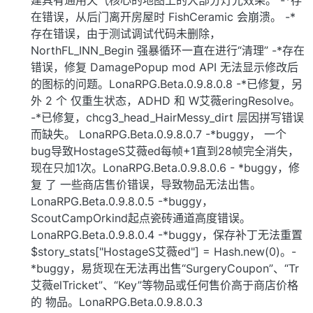
在错误，从后门离开房屋时 FishCeramic 会崩溃。 -*
存在错误，由于测试调试代码未删除，
NorthFL_INN_Begin 强暴循环一直在进行“清理” -*存在
错误，修复 DamagePopup mod API 无法显示修改后
的图标的问题。LonaRPG.Beta.0.9.8.0.8 -*已修复，另
外 2 个 仅重生状态，ADHD 和 W艾薇eringResolve。
-*已修复，chcg3_head_HairMessy_dirt 层因拼写错误
而缺失。 LonaRPG.Beta.0.9.8.0.7 -*buggy， 一个
bug导致HostageS艾薇ed每帧+1直到28帧完全消失，
现在只加1次。LonaRPG.Beta.0.9.8.0.6 - *buggy，修
复 了 一些商店售价错误，导致物品无法出售。
LonaRPG.Beta.0.9.8.0.5 -*buggy，
ScoutCampOrkind起点瓷砖通道高度错误。
LonaRPG.Beta.0.9.8.0.4 -*buggy，保存补丁无法重置
$story_stats["HostageS艾薇ed"] = Hash.new(0)。-
*buggy，易货现在无法再出售“SurgeryCoupon”、“Tr
艾薇elTricket”、“Key”等物品或任何售价高于商店价格
的 物品。LonaRPG.Beta.0.9.8.0.3