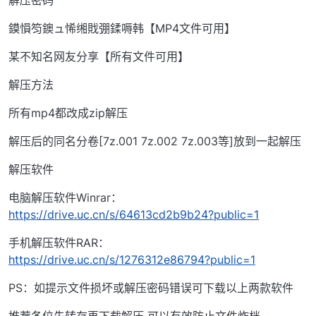
鏌愪笉鐭ュ悕缃戝弸鍒嗕韩【MP4文件可用】
某不知名网友分享【所有文件可用】
解压方法
所有mp4都改成zip解压
解压后的同名分卷[7z.001 7z.002 7z.003等]放到一起解压
解压软件
电脑解压软件Winrar：
https://drive.uc.cn/s/64613cd2b9b24?public=1
手机解压软件RAR：
https://drive.uc.cn/s/1276312e86794?public=1
PS：如提示文件损坏或解压密码错误可下载以上两款软件
推荐各位先转存再下载解压 可以有效防止文件炸档