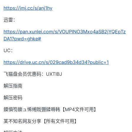
https://jmj.cc/s/anj1hy
迅雷：
https://pan.xunlei.com/s/VOUPINO3Mxo4aSB2jYQEpTz
DA1?pwd=ghke#
UC：
https://drive.uc.cn/s/029cad9b34d34?public=1
飞猫盘会员优惠码：UXTIBJ
解压指南
解压密码
鏌愪笉鐭ュ悕缃戝弸鍒嗕韩【MP4文件可用】
某不知名网友分享【所有文件可用】