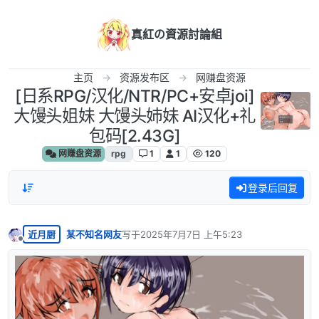
跳转至内容
真紅の資源討論組
主页
资源发布区
网赚盘资源
[日系RPG/汉化/NTR/PC+安卓joi]
大馒头姐妹 大馒头姉妹 AI汉化+礼
包码[2.43G]
网赚盘资源
rpg
1
1
120
登录后回复
近月厨
某不知名网友
写于
2025年7月7日 上午5:23
最后由 编辑
离线