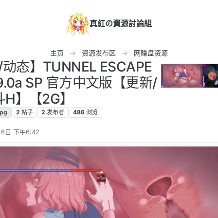
真紅の資源討論組
主页
资源发布区
网赚盘资源
动态】TUNNEL ESCAPE
9.0a SP 官方中文版【更新/
斗H】【2G】
rpg
2
帖子
2
发布者
486
浏览
6日 下午6:42