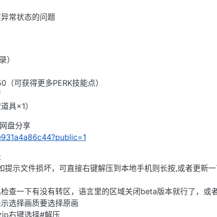
疫异常状态的问题
录）
0（可获得更多PERK技能点）
店
道具×1）
UC网盘分享
/2e931a4a86c44?public=1
长
),如提示文件损坏，可直接右键解压到本地手机则长按,或者更新一
检查一下有没有转区，语言里的区域关闭beta版本就行了，或
提示选择画质要选择原画
ip右键选择#解压