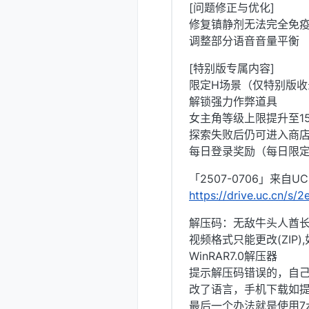
[问题修正与优化]
修复镇静剂无法完全免
调整部分语音音量平衡
[特别版专属内容]
限定H场景（仅特别版收
解锁强力作弊道具
女主角等级上限提升至15
探索失败后仍可进入商
每日登录奖励（每日限定
「2507-0706」来自
https://drive.uc.cn/s
解压码：无敌牛头人酋
视频格式只能更改(ZIP
WinRAR7.0解压器
提示解压码错误的，自己
改了语言，手机下载如
最后一个办法就是使用7z