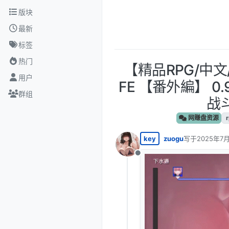
跳转至内容
版块
最新
标签
热门
【精品RPG/中文/
用户
FE 【番外編】 0.
群组
战
网赚盘资源
key
zuogu
写于
2025年7月
最后由 编辑
离线